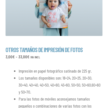
OTROS TAMAÑOS DE IMPRESIÓN DE FOTOS
RANGO
3,00
€
-
33,00
€
IVA INCL
DE
PRECIOS:
Impresión en papel fotográfico satinado de 225 gr.
DESDE
Los tamaños disponibles son: 18×24, 20×25, 20×30,
3,00€
30×40, 40×40, 40×50, 40×60, 45×60, 50×50, 50×60,60×60
HASTA
y 50×70.
33,00€
Para las fotos de móviles aconsejamos tamaños
pequeños o combinaciones de varias fotos con los