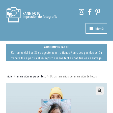
Ir
Ir
a
al
la
contenido
navegación
Menú
Mi cuenta
AVISO IMPORTANTE
Cerramos del 9 al 23 de agosto nuestra tienda Fann. Los pedidos serán
Pedidos
tramitados a partir del 24 agosto con las fechas habituales de entrega.
Contraseña perdida
Inicio
Impresión en papel foto
Otros tamaños de impresión de fotos